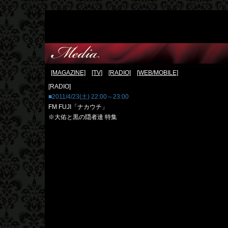
[MAGAZINE]
[TV]
[RADIO]
[WEB/MOBILE]
[RADIO]
■2011/4/23(土) 22:00～23:00
FM FUJI「ナカウチ」
※大佑と黒の隠者達 特集