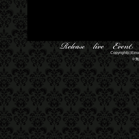
Copyright(c)Einu
※無